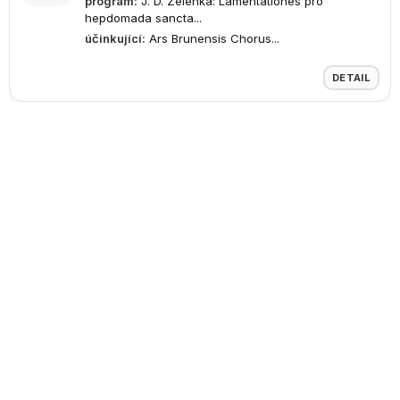
program
:
J. D. Zelenka: Lamentationes pro
hepdomada sancta...
účinkující
:
Ars Brunensis Chorus...
DETAIL