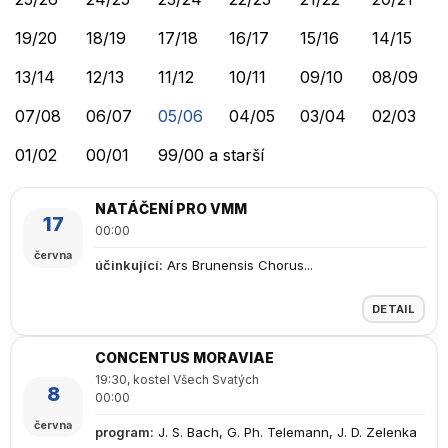
19/20
18/19
17/18
16/17
15/16
14/15
13/14
12/13
11/12
10/11
09/10
08/09
07/08
06/07
05/06
04/05
03/04
02/03
01/02
00/01
99/00 a starší
NATÁČENÍ PRO VMM
17
00:00
června
účinkující
:
Ars Brunensis Chorus...
DETAIL
CONCENTUS MORAVIAE
19:30, kostel Všech Svatých
8
00:00
června
program
:
J. S. Bach, G. Ph. Telemann, J. D. Zelenka