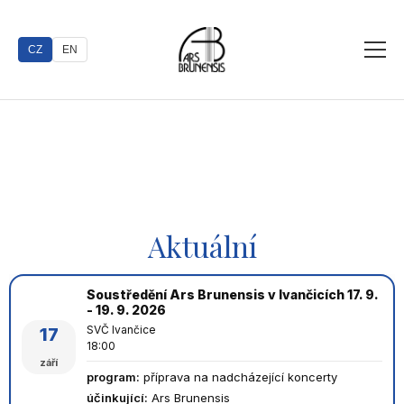
CZ
EN
Aktuální
Soustředění Ars Brunensis v Ivančicích 17. 9.
- 19. 9. 2026
SVČ Ivančice
17
18:00
září
program
:
příprava na nadcházející koncerty
účinkující
:
Ars Brunensis