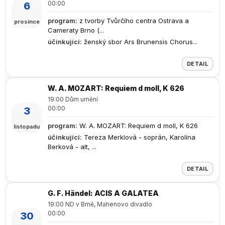
00:00
6
program
:
z tvorby Tvůrčího centra Ostrava a
prosince
Cameraty Brno (...
účinkující
:
ženský sbor Ars Brunensis Chorus...
DETAIL
W. A. MOZART: Requiem d moll, K 626
19:00 Dům umění
00:00
3
program
:
W. A. MOZART: Requiem d moll, K 626
listopadu
účinkující
:
Tereza Merklová - soprán, Karolína
Berková - alt, ...
DETAIL
G. F. Händel: ACIS A GALATEA
19:00 ND v Brně, Mahenovo divadlo
00:00
30