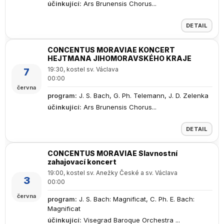
účinkující
:
Ars Brunensis Chorus...
DETAIL
CONCENTUS MORAVIAE KONCERT
HEJTMANA JIHOMORAVSKÉHO KRAJE
19:30, kostel sv. Václava
7
00:00
června
program
:
J. S. Bach, G. Ph. Telemann, J. D. Zelenka
účinkující
:
Ars Brunensis Chorus...
DETAIL
CONCENTUS MORAVIAE Slavnostní
zahajovací koncert
19:00, kostel sv. Anežky České a sv. Václava
3
00:00
června
program
:
J. S. Bach: Magnificat, C. Ph. E. Bach:
Magnificat
účinkující
:
Visegrad Baroque Orchestra ...