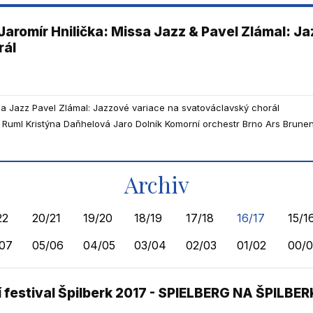
 Jaromír Hnilička: Missa Jazz & Pavel Zlámal: J
rál
ssa Jazz Pavel Zlámal: Jazzové variace na svatováclavský chorál
Ruml Kristýna Daňhelová Jaro Dolník Komorní orchestr Brno Ars Brunen
Archiv
22
20/21
19/20
18/19
17/18
16/17
15/1
07
05/06
04/05
03/04
02/03
01/02
00/0
 festival Špilberk 2017 - SPIELBERG NA ŠPILBE