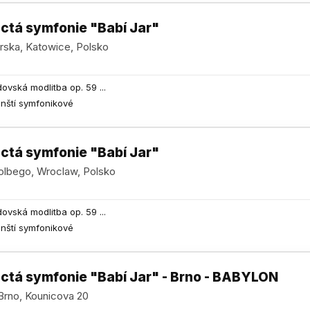
ctá symfonie "Babí Jar"
rska, Katowice, Polsko
dovská modlitba op. 59 ...
ěnští symfonikové
ctá symfonie "Babí Jar"
Kolbego, Wroclaw, Polsko
dovská modlitba op. 59 ...
ěnští symfonikové
ctá symfonie "Babí Jar" - Brno - BABYLON
Brno, Kounicova 20