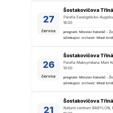
Šostakovičova Třiná
27
Parafia Ewangelicko-Augsbu
18:00
června
program
:
Miloslav Kabeláč - Ži
účinkující
:
orchestr: Mladí brn
Šostakovičova Třiná
26
Parafia Maksymiliana Marii 
19:00
června
program
:
Miloslav Kabeláč - Ži
účinkující
:
orchestr: Mladí brn
Šostakovičova Třiná
21
Kulturní centrum BABYLON, 