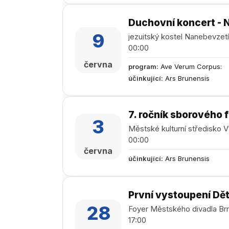
Duchovní koncert - 
9
jezuitský kostel Nanebevzet
00:00
června
program
:
Ave Verum Corpus:
účinkující
:
Ars Brunensis
7. ročník sborového 
3
Městské kulturní středisko 
00:00
června
účinkující
:
Ars Brunensis
První vystoupení Dě
28
Foyer Městského divadla Br
17:00