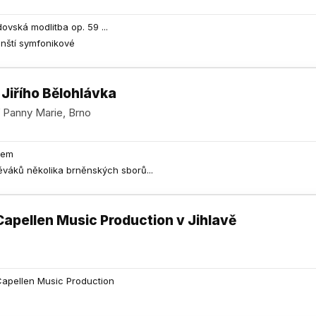
dovská modlitba op. 59 ...
ěnští symfonikové
Jiřího Bělohlávka
í Panny Marie, Brno
iem
ěváků několika brněnských sborů...
Capellen Music Production v Jihlavě
Capellen Music Production