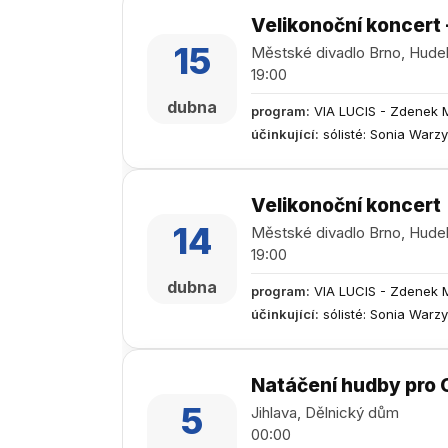
Velikonoční koncert 
15
Městské divadlo Brno, Hude
19:00
dubna
program
:
VIA LUCIS - Zdenek 
účinkující
:
sólisté: Sonia Warz
Velikonoční koncert
14
Městské divadlo Brno, Hude
19:00
dubna
program
:
VIA LUCIS - Zdenek 
účinkující
:
sólisté: Sonia Warz
Natáčení hudby pro 
5
Jihlava, Dělnický dům
00:00