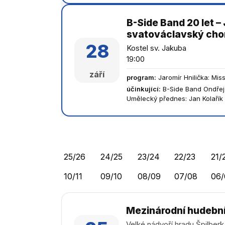
B-Side Band 20 let –
svatováclavský cho
28
Kostel sv. Jakuba
19:00
září
program
:
Jaromír Hnilička: Mi
účinkující
:
B-Side Band Ondřej 
Umělecký přednes: Jan Kolařík
25/26
24/25
23/24
22/23
21/
10/11
09/10
08/09
07/08
06/
Mezinárodní hudební
Velké nádvoří hradu Špilberk