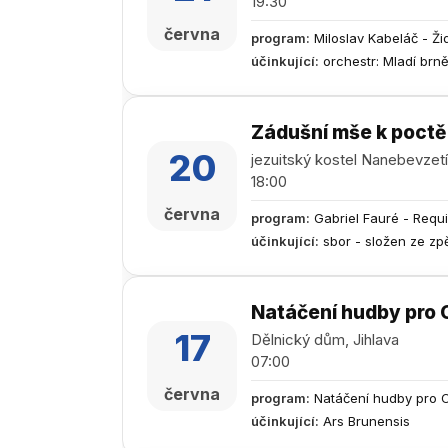
19:30
června
program
:
Miloslav Kabeláč - Ži
účinkující
:
orchestr: Mladí brn
Zádušní mše k poctě 
20
jezuitský kostel Nanebevzet
18:00
června
program
:
Gabriel Fauré - Requ
účinkující
:
sbor - složen ze zp
Natáčení hudby pro 
17
Dělnický dům, Jihlava
07:00
června
program
:
Natáčení hudby pro 
účinkující
:
Ars Brunensis