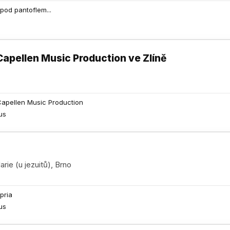
y pod pantoflem...
apellen Music Production ve Zlíně
Capellen Music Production
us
ie (u jezuitů), Brno
pria
us