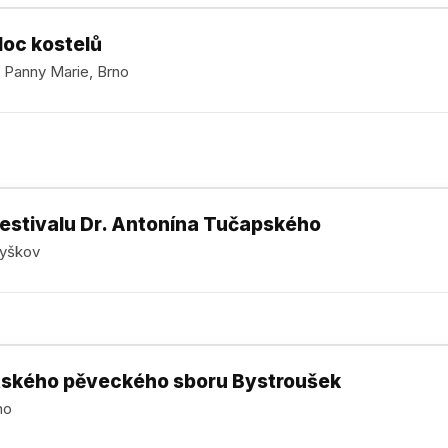
Noc kostelů
í Panny Marie, Brno
festivalu Dr. Antonína Tučapského
Vyškov
tského pěveckého sboru Bystroušek
no