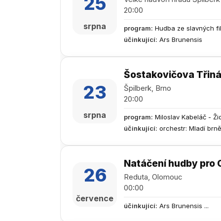
25
20:00
srpna
program
:
Hudba ze slavných fi
účinkující
:
Ars Brunensis
Šostakovičova Třiná
23
Špilberk, Brno
20:00
srpna
program
:
Miloslav Kabeláč - Ži
účinkující
:
orchestr: Mladí brn
Natáčení hudby pro 
26
Reduta, Olomouc
00:00
července
účinkující
:
Ars Brunensis ...