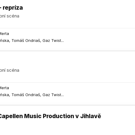
- repríza
bní scéna
Merta
yńska, Tomáš Ondriaš, Gaz Twist...
bní scéna
Merta
yńska, Tomáš Ondriaš, Gaz Twist...
Capellen Music Production v Jihlavě