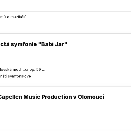
lmů a muzikálů:
ctá symfonie "Babí Jar"
dovská modlitba op. 59 ...
ěnští symfonikové
Capellen Music Production v Olomouci