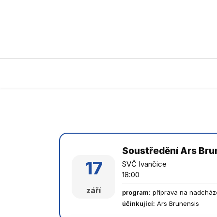
Soustředění Ars Brune
17
SVČ Ivančice
18:00
září
program
:
příprava na nadcháze
účinkující
:
Ars Brunensis