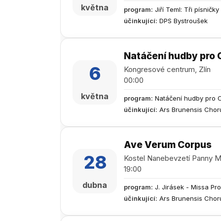
května
program
:
Jiří Teml: Tři písničk
účinkující
:
DPS Bystroušek
Natáčení hudby pro C
6
Kongresové centrum, Zlín
00:00
května
program
:
Natáčení hudby pro 
účinkující
:
Ars Brunensis Chor
Ave Verum Corpus
28
Kostel Nanebevzetí Panny Mar
19:00
dubna
program
:
J. Jirásek - Missa Pro
účinkující
:
Ars Brunensis Chor