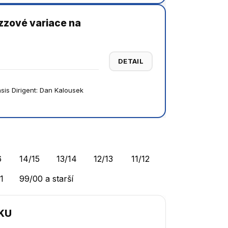
azzové variace na
DETAIL
sis Dirigent: Dan Kalousek
6
14/15
13/14
12/13
11/12
1
99/00 a starší
RKU