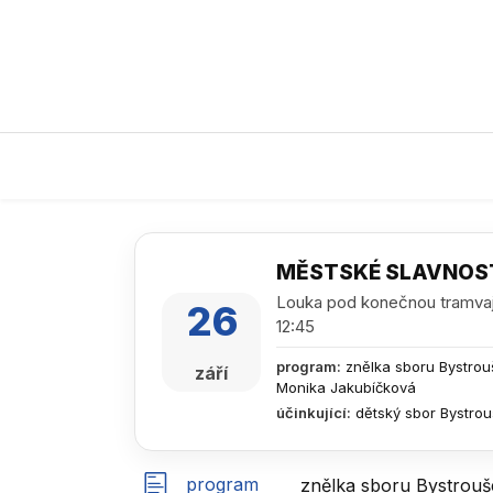
MĚSTSKÉ SLAVNOSTI
Louka pod konečnou tramvaj
26
12:45
program
:
znělka sboru Bystrouš
září
Monika Jakubíčková
účinkující
:
dětský sbor Bystro
program
znělka sboru Bystrouš