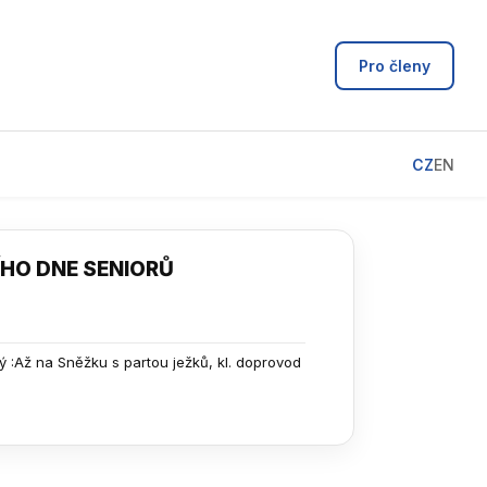
Pro členy
CZ
EN
HO DNE SENIORŮ
ý :Až na Sněžku s partou ježků, kl. doprovod