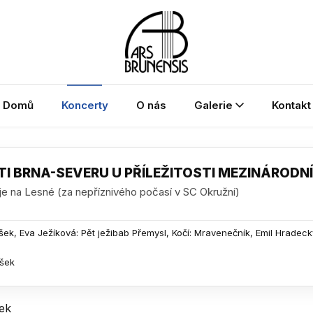
Domů
Koncerty
O nás
Galerie
Kontakt
 BRNA-SEVERU U PŘÍLEŽITOSTI MEZINÁRODNÍ
e na Lesné (za nepříznivého počasí v SC Okružní)
ek, Eva Ježíková: Pět ježibab Přemysl, Kočí: Mravenečník, Emil Hradeck
ušek
ek