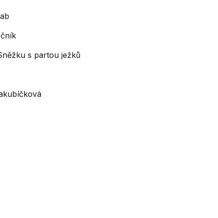
bab
čník
Sněžku s partou ježků
Jakubíčková