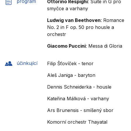
program
Ottorino Respighi
: Suite in G pro
smyčce a varhany
Ludwig van Beethoven
: Romance
No. 2 in F op. 50 pro housle a
orchestr
Giacomo Puccini
: Messa di Gloria
účinkující
Filip Šťovíček - tenor
Aleš Janiga - baryton
Dennis Schneiderka - housle
Kateřina Málková - varhany
Ars Brunensis - smíšený sbor
Komorní orchestr Thayatal