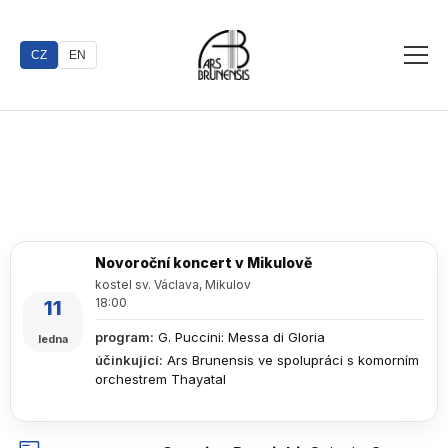
CZ
EN
Novoroční koncert v Mikulově
kostel sv. Václava, Mikulov
18:00
11
program
:
G. Puccini: Messa di Gloria
ledna
účinkující
:
Ars Brunensis ve spolupráci s komorním
orchestrem Thayatal